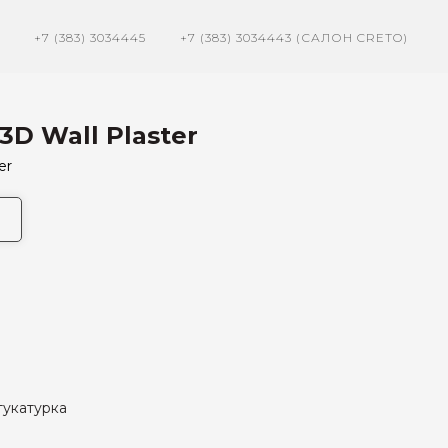
+7 (383) 3034445
+7 (383) 3034443 (САЛОН CRETO)
3D Wall Plaster
er
тукатурка