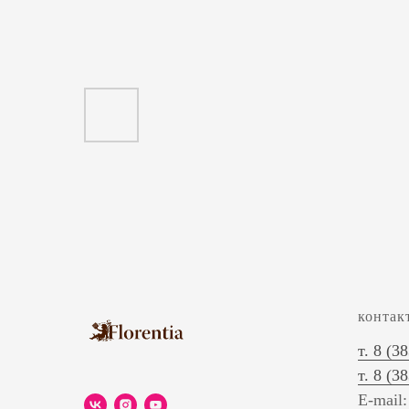
контак
т. 8 (3
т. 8 (3
E-mail