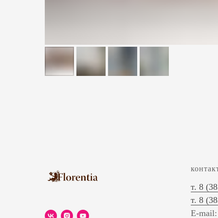
контак
т. 8 (3
т. 8 (3
E-mail