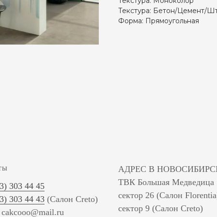
Текстура: Моноколор
Текстура: Бетон/Цемент/Ш
Форма: Прямоугольная
ты
АДРЕС В НОВОСИБИРС
ТВК Большая Медведица
83) 303 44 45
сектор 26 (Салон Florentia
83) 303 44 43
(Салон Creto)
сектор 9 (Салон Creto)
: cakcooo@mail.ru