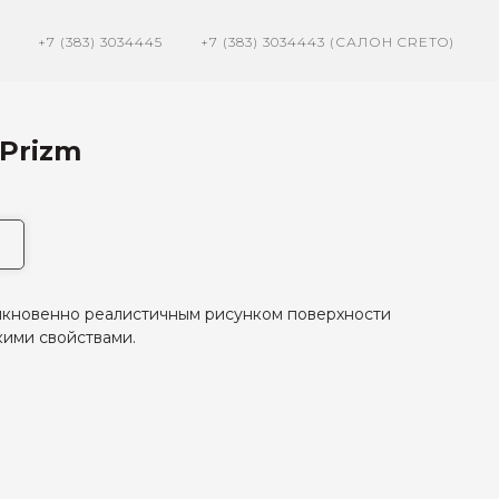
+7 (383) 3034445
+7 (383) 3034443 (САЛОН CRETO)
 Prizm
быкновенно реалистичным рисунком поверхности
ими свойствами.