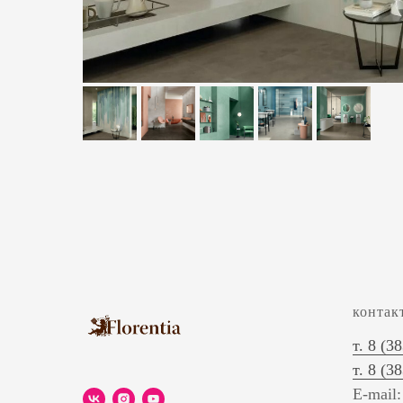
контак
т. 8 (3
т. 8 (3
E-mail